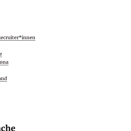
Recruiter*innen
e
sona
and
ache